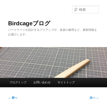
メ
イ
検
ン
索
コ
Birdcageブログ
ン
バードケージが設計するプリアンプや、楽器の修理など、最新情報を
テ
お届けします。
ン
ツ
へ
移
動
メ
ブログトップ
お問い合わせ
サイトトップ
イ
ン
投
メ
←
前へ
次へ
→
稿
ニ