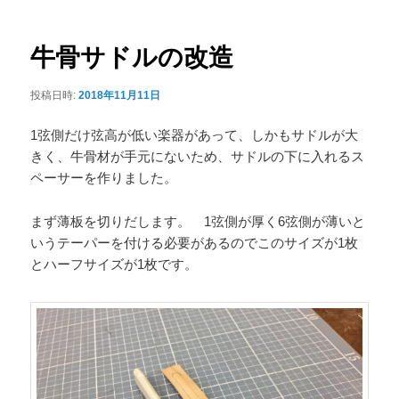
ナ
ュ
ビ
ー
ゲ
牛骨サドルの改造
ー
シ
投稿日時:
2018年11月11日
ョ
ン
1弦側だけ弦高が低い楽器があって、しかもサドルが大
きく、牛骨材が手元にないため、サドルの下に入れるス
ペーサーを作りました。
まず薄板を切りだします。 1弦側が厚く6弦側が薄いと
いうテーパーを付ける必要があるのでこのサイズが1枚
とハーフサイズが1枚です。