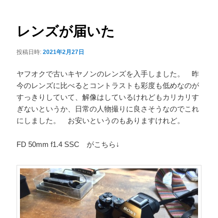
ナ
ュ
ビ
ー
ゲ
レンズが届いた
ー
シ
投稿日時:
2021年2月27日
ョ
ン
ヤフオクで古いキヤノンのレンズを入手しました。 昨
今のレンズに比べるとコントラストも彩度も低めなのが
すっきりしていて、解像はしているけれどもカリカリす
ぎないというか、日常の人物撮りに良さそうなのでこれ
にしました。 お安いというのもありますけれど。
FD 50mm f1.4 SSC がこちら↓