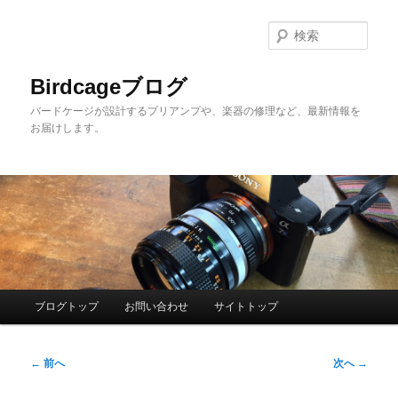
メ
イ
検
ン
索
コ
Birdcageブログ
ン
バードケージが設計するプリアンプや、楽器の修理など、最新情報を
テ
お届けします。
ン
ツ
へ
移
動
メ
ブログトップ
お問い合わせ
サイトトップ
イ
ン
投
メ
←
前へ
次へ
→
稿
ニ