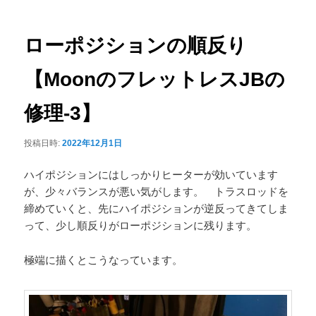
ナ
ュ
ビ
ー
ゲ
ローポジションの順反り
ー
シ
【MoonのフレットレスJBの
ョ
ン
修理-3】
投稿日時:
2022年12月1日
ハイポジションにはしっかりヒーターが効いています
が、少々バランスが悪い気がします。 トラスロッドを
締めていくと、先にハイポジションが逆反ってきてしま
って、少し順反りがローポジションに残ります。
極端に描くとこうなっています。