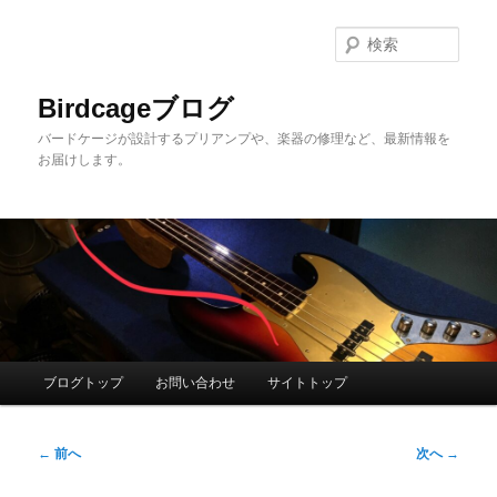
メ
イ
検
ン
索
コ
Birdcageブログ
ン
バードケージが設計するプリアンプや、楽器の修理など、最新情報を
テ
お届けします。
ン
ツ
へ
移
動
メ
ブログトップ
お問い合わせ
サイトトップ
イ
ン
投
メ
←
前へ
次へ
→
稿
ニ