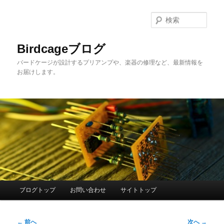
メ
イ
検
ン
索
コ
Birdcageブログ
ン
バードケージが設計するプリアンプや、楽器の修理など、最新情報を
テ
お届けします。
ン
ツ
へ
移
動
メ
ブログトップ
お問い合わせ
サイトトップ
イ
ン
投
メ
←
前へ
次へ
→