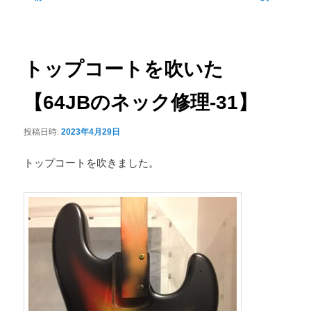
稿
ニ
ナ
ュ
ビ
ー
ゲ
トップコートを吹いた
ー
シ
【64JBのネック修理-31】
ョ
ン
投稿日時:
2023年4月29日
トップコートを吹きました。