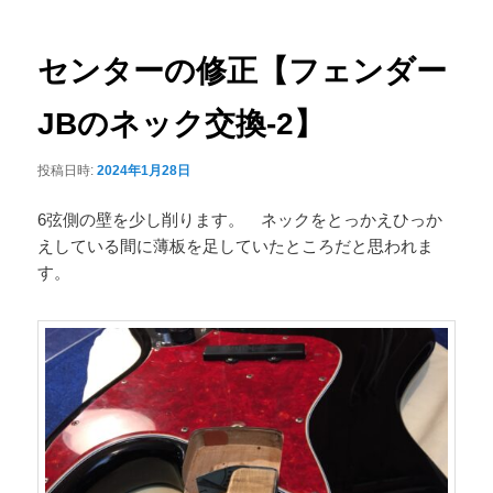
ナ
ュ
ビ
ー
ゲ
センターの修正【フェンダー
ー
シ
JBのネック交換-2】
ョ
ン
投稿日時:
2024年1月28日
6弦側の壁を少し削ります。 ネックをとっかえひっか
えしている間に薄板を足していたところだと思われま
す。