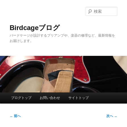
メ
イ
検
ン
索
コ
Birdcageブログ
ン
バードケージが設計するプリアンプや、楽器の修理など、最新情報を
テ
お届けします。
ン
ツ
へ
移
動
メ
ブログトップ
お問い合わせ
サイトトップ
イ
ン
投
メ
←
前へ
次へ
→
稿
ニ