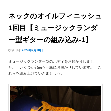
ナ
ュ
ビ
ー
ゲ
ネックのオイルフィニッシュ
ー
シ
1回目【ミュージックランダ
ョ
ン
ー型ギターの組み込み-1】
投稿日時:
2024年2月18日
ミュージックランダー型のボディをお預かりしまし
た。 いくつか部品も一緒にお預かりしています。 こ
れらを組み上げていきましょう。