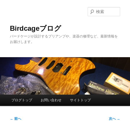
メ
イ
検
ン
索
コ
Birdcageブログ
ン
バードケージが設計するプリアンプや、楽器の修理など、最新情報を
テ
お届けします。
ン
ツ
へ
移
動
メ
ブログトップ
お問い合わせ
サイトトップ
イ
ン
投
メ
←
前へ
次へ
→
稿
ニ