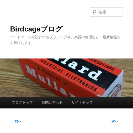
メ
イ
検
ン
索
コ
Birdcageブログ
ン
バードケージが設計するプリアンプや、楽器の修理など、最新情報を
テ
お届けします。
ン
ツ
へ
移
動
メ
ブログトップ
お問い合わせ
サイトトップ
イ
ン
投
メ
←
前へ
次へ
→
稿
ニ