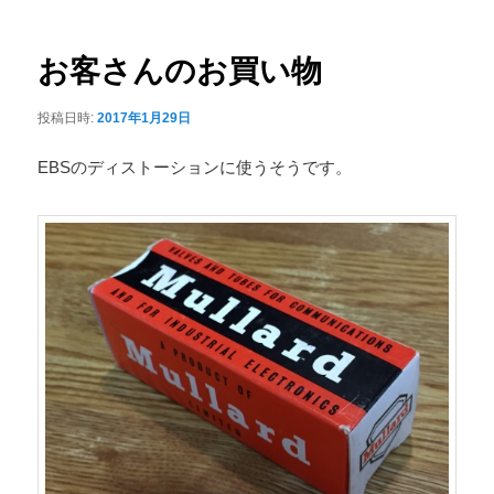
ナ
ュ
ビ
ー
ゲ
お客さんのお買い物
ー
シ
投稿日時:
2017年1月29日
ョ
ン
EBSのディストーションに使うそうです。