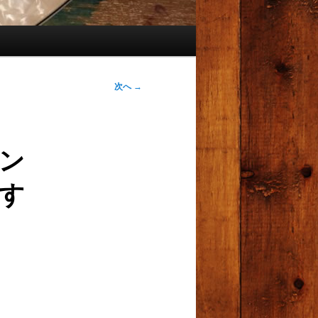
次へ
→
ン
す