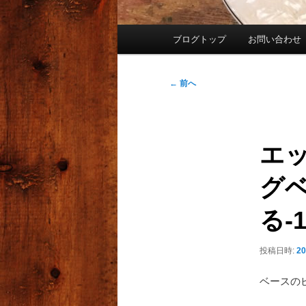
メ
ブログトップ
お問い合わせ
イ
ン
メ
投
←
前へ
ニ
稿
ュ
ナ
ー
ビ
エ
ゲ
ー
グ
シ
ョ
る-
ン
投稿日時:
2
ベースの