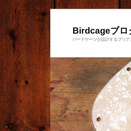
メ
イ
ン
Birdcageブ
コ
バードケージが設計するプリア
ン
テ
ン
ツ
へ
移
動