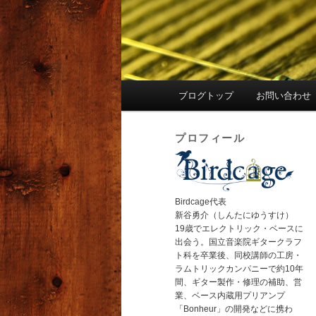
メ
ブログトップ
お問い合わせ
イ
ン
プロフィール
メ
ニ
ュ
ー
Birdcage代表
新谷勇介（しんたにゆうすけ）
19歳でエレクトリック・ベースに
出会う。国立音楽院ギタークラフ
ト科を卒業後、同校講師の工房・
ラムトリックカンパニーで約10年
間、ギター製作・修理の補助、営
業、ベース内蔵用プリアンプ
「Bonheur」の開発などに携わ