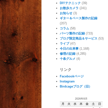
DIYテクニック
(39)
お散歩カメラ
(241)
お知らせ
(3)
ギター＆ベース製作の記録
(207)
コラム
(58)
パーツ製作の記録
(733)
ブログ限定商品＆サービス
(53)
ライブ
(47)
今日の出来事
(1,168)
修理の記録
(4,285)
十条グルメ
(4)
リンク
Facebookページ
Instagram
Birdcageブログ（旧）
2026年8月
月
火
水
木
金
土
日