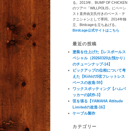
る。2013年、BUMP OF CHICKEN
のツアー「WILLPOLIS」にベーシ
スト直井由文氏付きのベース・テ
クニシャンとして帯同。2014年独
立、Birdcageを立ちあげる。
Birdcage公式サイトはこちら
最近の投稿
塗装を仕上げた【レスポールス
ペシャル（20260320お預かり）
のチューンナップ-14】
ピックアップの位相について考
えた【Kiihlの5弦フレットレス
ベースの改造-59】
ワックスポッティング【ハムバ
ッカーの試作-3】
弦を張る【YAMAHA Attitude
Limitedの改造-16】
ケーブル製作
カテゴリー