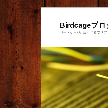
メ
サ
イ
ブ
ン
コ
Birdcageブ
コ
ン
バードケージが設計するプリア
ン
テ
テ
ン
ン
ツ
ツ
へ
へ
移
移
動
動