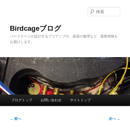
メ
イ
検
ン
索
コ
Birdcageブログ
ン
バードケージが設計するプリアンプや、楽器の修理など、最新情報を
テ
お届けします。
ン
ツ
へ
移
動
メ
ブログトップ
お問い合わせ
サイトトップ
イ
ン
投
メ
←
前へ
次へ
→
稿
ニ