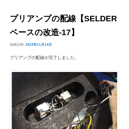
ナ
ュ
ビ
ー
ゲ
プリアンプの配線【SELDER
ー
シ
ベースの改造-17】
ョ
ン
投稿日時:
2024年11月14日
プリアンプの配線が完了しました。