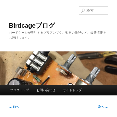
メ
イ
検
ン
索
コ
Birdcageブログ
ン
バードケージが設計するプリアンプや、楽器の修理など、最新情報を
テ
お届けします。
ン
ツ
へ
移
動
メ
ブログトップ
お問い合わせ
サイトトップ
イ
ン
投
メ
←
前へ
次へ
→
稿
ニ