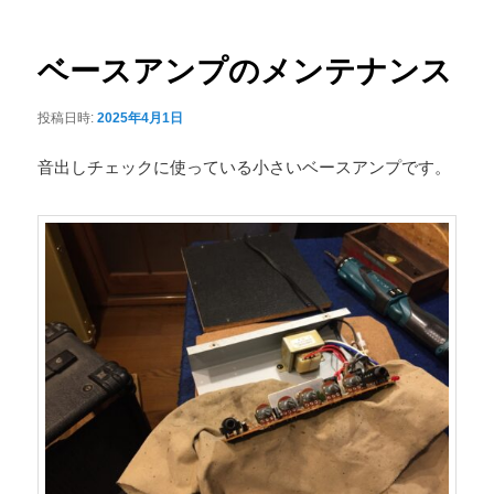
ナ
ュ
ビ
ー
ゲ
ベースアンプのメンテナンス
ー
シ
投稿日時:
2025年4月1日
ョ
ン
音出しチェックに使っている小さいベースアンプです。