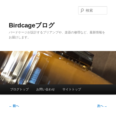
メ
イ
検
ン
索
コ
Birdcageブログ
ン
バードケージが設計するプリアンプや、楽器の修理など、最新情報を
テ
お届けします。
ン
ツ
へ
移
動
メ
ブログトップ
お問い合わせ
サイトトップ
イ
ン
投
メ
←
前へ
次へ
→
稿
ニ