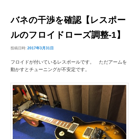
ナ
ュ
ビ
ー
ゲ
バネの干渉を確認【レスポー
ー
シ
ルのフロイドローズ調整-1】
ョ
ン
投稿日時:
2017年3月31日
フロイドが付いているレスポールです。 ただアームを
動かすとチューニングが不安定です。