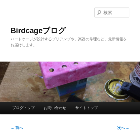
メ
イ
検
ン
索
コ
Birdcageブログ
ン
バードケージが設計するプリアンプや、楽器の修理など、最新情報を
テ
お届けします。
ン
ツ
へ
移
動
メ
ブログトップ
お問い合わせ
サイトトップ
イ
ン
投
メ
←
前へ
次へ
→
稿
ニ