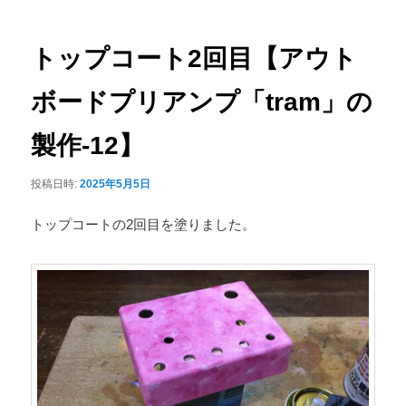
ナ
ュ
ビ
ー
ゲ
トップコート2回目【アウト
ー
シ
ボードプリアンプ「tram」の
ョ
ン
製作-12】
投稿日時:
2025年5月5日
トップコートの2回目を塗りました。