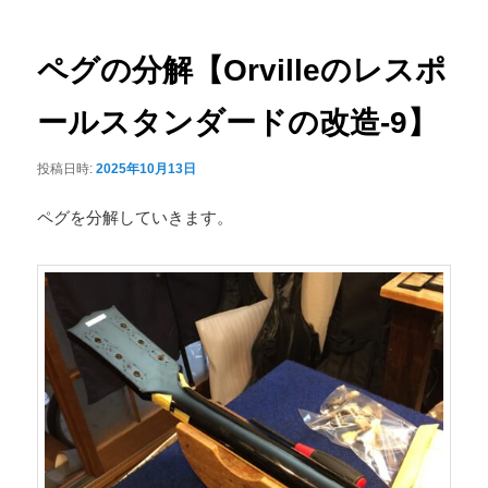
ナ
ュ
ビ
ー
ゲ
ペグの分解【Orvilleのレスポ
ー
シ
ールスタンダードの改造-9】
ョ
ン
投稿日時:
2025年10月13日
ペグを分解していきます。