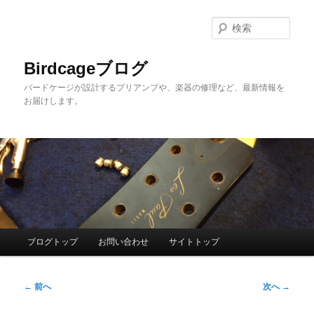
メ
イ
検
ン
索
コ
Birdcageブログ
ン
バードケージが設計するプリアンプや、楽器の修理など、最新情報を
テ
お届けします。
ン
ツ
へ
移
動
メ
ブログトップ
お問い合わせ
サイトトップ
イ
ン
投
メ
←
前へ
次へ
→
稿
ニ