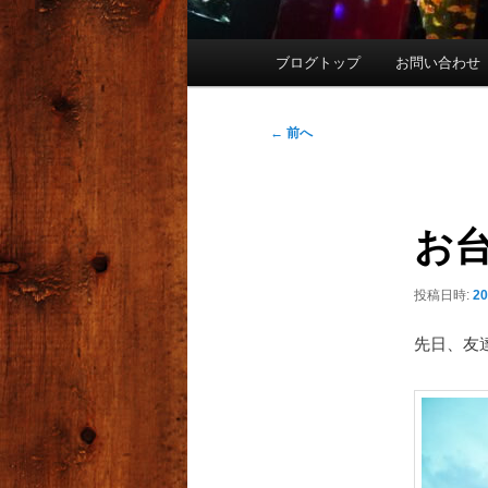
メ
ブログトップ
お問い合わせ
イ
ン
メ
投
←
前へ
ニ
稿
ュ
ナ
ー
ビ
お
ゲ
ー
シ
投稿日時:
2
ョ
ン
先日、友