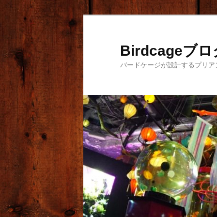
メ
イ
ン
Birdcageブ
コ
バードケージが設計するプリア
ン
テ
ン
ツ
へ
移
動