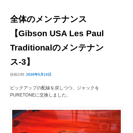
ナ
ュ
ビ
ー
ゲ
全体のメンテナンス
ー
シ
【Gibson USA Les Paul
ョ
ン
Traditionalのメンテナン
ス-3】
投稿日時:
2026年5月14日
ピックアップの配線を戻しつつ、ジャックを
PURETONEに交換しました。