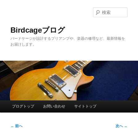
メ
イ
検
ン
索
コ
Birdcageブログ
ン
バードケージが設計するプリアンプや、楽器の修理など、最新情報を
テ
お届けします。
ン
ツ
へ
移
動
メ
ブログトップ
お問い合わせ
サイトトップ
イ
ン
投
メ
←
前へ
次へ
→
稿
ニ