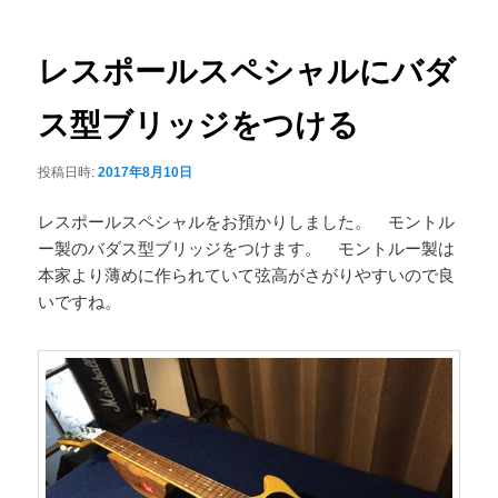
ナ
ュ
ビ
ー
ゲ
レスポールスペシャルにバダ
ー
シ
ス型ブリッジをつける
ョ
ン
投稿日時:
2017年8月10日
レスポールスペシャルをお預かりしました。 モントル
ー製のバダス型ブリッジをつけます。 モントルー製は
本家より薄めに作られていて弦高がさがりやすいので良
いですね。