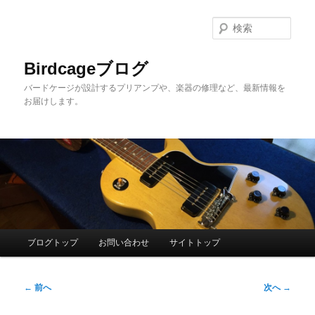
メ
イ
検
ン
索
コ
Birdcageブログ
ン
バードケージが設計するプリアンプや、楽器の修理など、最新情報を
テ
お届けします。
ン
ツ
へ
移
動
メ
ブログトップ
お問い合わせ
サイトトップ
イ
ン
投
メ
←
前へ
次へ
→
稿
ニ