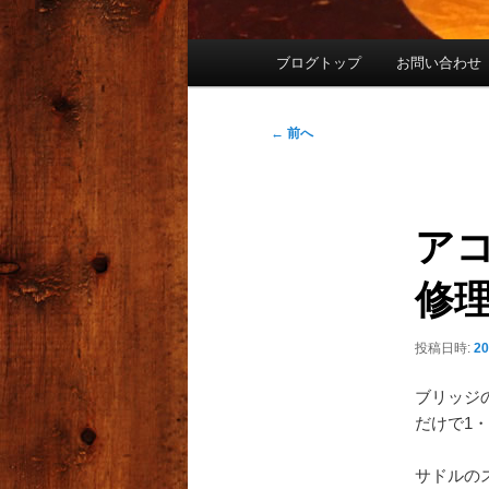
メ
ブログトップ
お問い合わせ
イ
ン
メ
投
←
前へ
ニ
稿
ュ
ナ
ー
ビ
アコ
ゲ
ー
修理
シ
ョ
ン
投稿日時:
2
ブリッジ
だけで1
サドルの