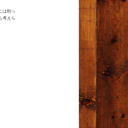
こは削っ
も考えら