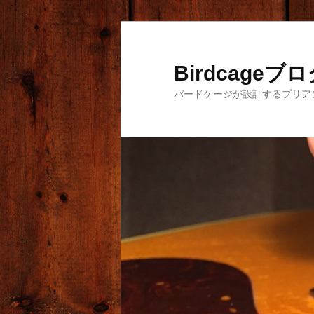
メ
イ
ン
Birdcageブ
コ
バードケージが設計するプリア
ン
テ
ン
ツ
へ
移
動