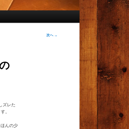
次へ
→
0の
しズレた
ます。
、ほんの少