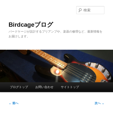
メ
イ
検
ン
索
コ
Birdcageブログ
ン
バードケージが設計するプリアンプや、楽器の修理など、最新情報を
テ
お届けします。
ン
ツ
へ
移
動
メ
ブログトップ
お問い合わせ
サイトトップ
イ
ン
投
メ
←
前へ
次へ
→
稿
ニ