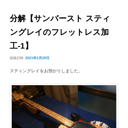
ナ
ュ
ビ
ー
ゲ
分解【サンバースト スティ
ー
シ
ングレイのフレットレス加
ョ
ン
工-1】
投稿日時:
2021年3月29日
スティングレイをお預かりしました。