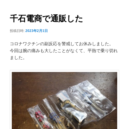
ナ
ュ
ビ
ー
ゲ
千石電商で通販した
ー
シ
投稿日時:
2023年2月1日
ョ
ン
コロナワクチンの副反応を警戒してお休みしました。
今回は腕の痛みも大したことがなくて、平熱で乗り切れ
ました。