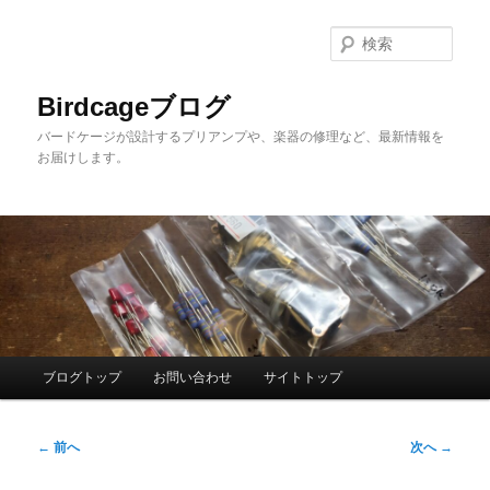
メ
イ
検
ン
索
コ
Birdcageブログ
ン
バードケージが設計するプリアンプや、楽器の修理など、最新情報を
テ
お届けします。
ン
ツ
へ
移
動
メ
ブログトップ
お問い合わせ
サイトトップ
イ
ン
投
メ
←
前へ
次へ
→
稿
ニ