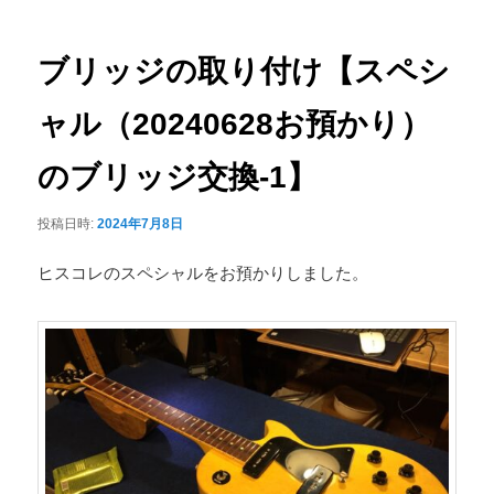
ナ
ュ
ビ
ー
ゲ
ブリッジの取り付け【スペシ
ー
シ
ャル（20240628お預かり）
ョ
ン
のブリッジ交換-1】
投稿日時:
2024年7月8日
ヒスコレのスペシャルをお預かりしました。