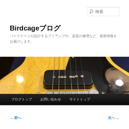
メ
イ
検
ン
索
コ
Birdcageブログ
ン
バードケージが設計するプリアンプや、楽器の修理など、最新情報を
テ
お届けします。
ン
ツ
へ
移
動
メ
ブログトップ
お問い合わせ
サイトトップ
イ
ン
投
メ
←
前へ
次へ
→
稿
ニ