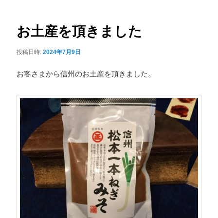
ナ
ュ
ビ
ー
ゲ
お土産を頂きました
ー
シ
投稿日時:
2024年7月9日
ョ
ン
お客さまから信州のお土産を頂きました。