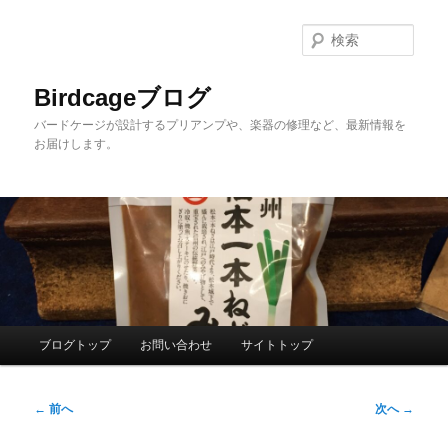
メ
イ
検
ン
索
コ
Birdcageブログ
ン
バードケージが設計するプリアンプや、楽器の修理など、最新情報を
テ
お届けします。
ン
ツ
へ
移
動
メ
ブログトップ
お問い合わせ
サイトトップ
イ
ン
投
メ
←
前へ
次へ
→
稿
ニ