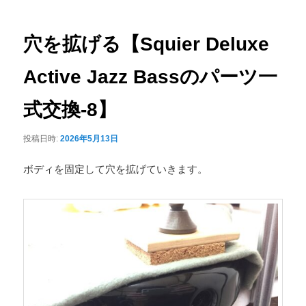
ナ
ュ
ビ
ー
ゲ
穴を拡げる【Squier Deluxe
ー
シ
Active Jazz Bassのパーツ一
ョ
ン
式交換-8】
投稿日時:
2026年5月13日
ボディを固定して穴を拡げていきます。