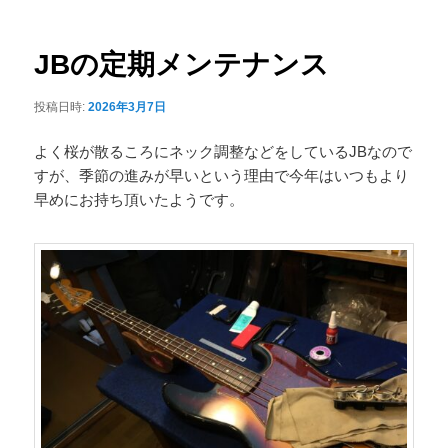
ナ
ュ
ビ
ー
ゲ
JBの定期メンテナンス
ー
シ
投稿日時:
2026年3月7日
ョ
ン
よく桜が散るころにネック調整などをしているJBなので
すが、季節の進みが早いという理由で今年はいつもより
早めにお持ち頂いたようです。