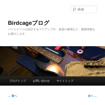
メ
イ
検
ン
索
コ
Birdcageブログ
ン
バードケージが設計するプリアンプや、楽器の修理など、最新情報を
テ
お届けします。
ン
ツ
へ
移
動
メ
ブログトップ
お問い合わせ
サイトトップ
イ
ン
投
メ
←
前へ
次へ
→
稿
ニ