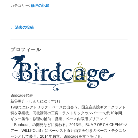
カテゴリー:
修理の記録
投
←
過去の投稿
稿
ナ
ビ
プロフィール
ゲ
ー
シ
ョ
ン
Birdcage代表
新谷勇介（しんたにゆうすけ）
19歳でエレクトリック・ベースに出会う。国立音楽院ギタークラフト
科を卒業後、同校講師の工房・ラムトリックカンパニーで約10年間、
ギター製作・修理の補助、営業、ベース内蔵用プリアンプ
「Bonheur」の開発などに携わる。2013年、BUMP OF CHICKENのツ
アー「WILLPOLIS」にベーシスト直井由文氏付きのベース・テクニシ
ャンとして帯同。2014年独立、Birdcageを立ちあげる。