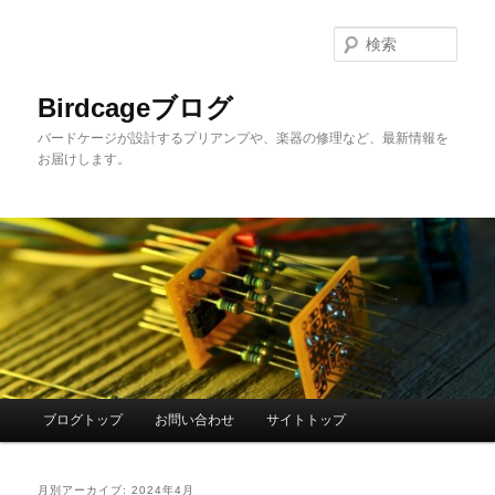
メ
サ
イ
ブ
検
ン
コ
索
コ
ン
Birdcageブログ
ン
テ
バードケージが設計するプリアンプや、楽器の修理など、最新情報を
テ
ン
お届けします。
ン
ツ
ツ
へ
へ
移
移
動
動
メ
ブログトップ
お問い合わせ
サイトトップ
イ
ン
メ
月別アーカイブ:
2024年4月