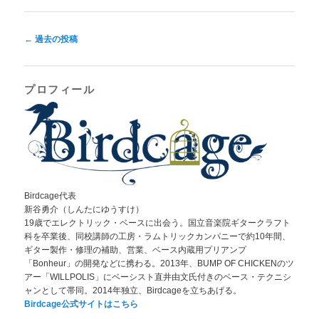
投
←
過去の投稿
稿
ナ
ビ
プロフィール
ゲ
ー
シ
ョ
ン
Birdcage代表
新谷勇介（しんたにゆうすけ）
19歳でエレクトリック・ベースに出会う。国立音楽院ギタークラフト
科を卒業後、同校講師の工房・ラムトリックカンパニーで約10年間、
ギター製作・修理の補助、営業、ベース内蔵用プリアンプ
「Bonheur」の開発などに携わる。2013年、BUMP OF CHICKENのツ
アー「WILLPOLIS」にベーシスト直井由文氏付きのベース・テクニシ
ャンとして帯同。2014年独立、Birdcageを立ちあげる。
Birdcage公式サイトはこちら