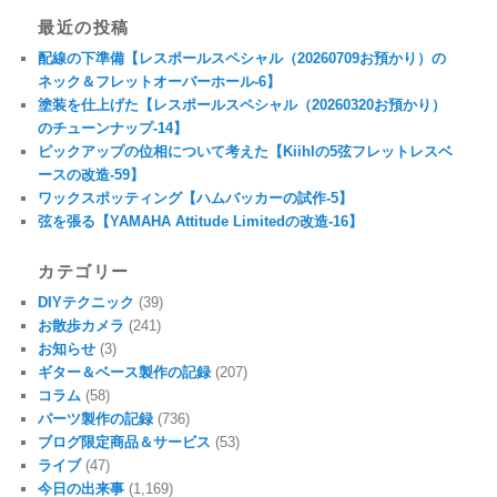
最近の投稿
配線の下準備【レスポールスペシャル（20260709お預かり）の
ネック＆フレットオーバーホール-6】
塗装を仕上げた【レスポールスペシャル（20260320お預かり）
のチューンナップ-14】
ピックアップの位相について考えた【Kiihlの5弦フレットレスベ
ースの改造-59】
ワックスポッティング【ハムバッカーの試作-5】
弦を張る【YAMAHA Attitude Limitedの改造-16】
カテゴリー
DIYテクニック
(39)
お散歩カメラ
(241)
お知らせ
(3)
ギター＆ベース製作の記録
(207)
コラム
(58)
パーツ製作の記録
(736)
ブログ限定商品＆サービス
(53)
ライブ
(47)
今日の出来事
(1,169)