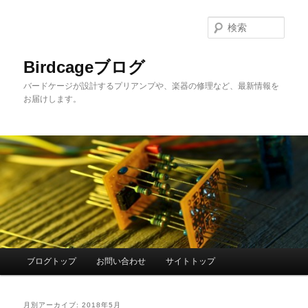
メ
サ
イ
ブ
検
ン
コ
索
コ
ン
Birdcageブログ
ン
テ
バードケージが設計するプリアンプや、楽器の修理など、最新情報を
テ
ン
お届けします。
ン
ツ
ツ
へ
へ
移
移
動
動
メ
ブログトップ
お問い合わせ
サイトトップ
イ
ン
メ
月別アーカイブ:
2018年5月