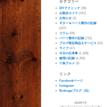
カテゴリー
DIYテクニック
(39)
お散歩カメラ
(241)
お知らせ
(3)
ギター＆ベース製作の記録
(207)
コラム
(58)
パーツ製作の記録
(731)
ブログ限定商品＆サービス
(53)
ライブ
(47)
今日の出来事
(1,168)
修理の記録
(4,282)
十条グルメ
(4)
リンク
Facebookページ
Instagram
Birdcageブログ（旧）
2025年7月