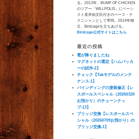
る。2013年、BUMP OF CHICKEN
のツアー「WILLPOLIS」にベーシ
スト直井由文氏付きのベース・テ
クニシャンとして帯同。2014年独
立、Birdcageを立ちあげる。
Birdcage公式サイトはこちら
最近の投稿
雹が降りましたね
マグネットの選定【ハムバッカ
ーの試作-2】
チェック【Takモデルのメンテ
ナンス-1】
バインディングの塗装修正【レ
スポールスペシャル（20260320
お預かり）のチューンナッ
プ-13】
ブリッジ交換【レスポールスペ
シャル（20260709お預かり）の
ブリッジ交換-1】