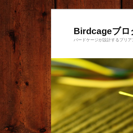
メ
サ
イ
ブ
ン
コ
Birdcageブ
コ
ン
バードケージが設計するプリア
ン
テ
テ
ン
ン
ツ
ツ
へ
へ
移
移
動
動