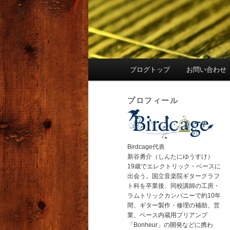
メ
ブログトップ
お問い合わせ
イ
ン
プロフィール
メ
ニ
ュ
ー
Birdcage代表
新谷勇介（しんたにゆうすけ）
19歳でエレクトリック・ベースに
出会う。国立音楽院ギタークラフ
ト科を卒業後、同校講師の工房・
ラムトリックカンパニーで約10年
間、ギター製作・修理の補助、営
業、ベース内蔵用プリアンプ
「Bonheur」の開発などに携わ