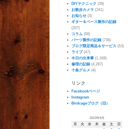
DIYテクニック
(39)
お散歩カメラ
(241)
お知らせ
(3)
ギター＆ベース製作の記録
(207)
コラム
(58)
パーツ製作の記録
(736)
ブログ限定商品＆サービス
(53)
ライブ
(47)
今日の出来事
(1,169)
修理の記録
(4,287)
十条グルメ
(4)
リンク
Facebookページ
Instagram
Birdcageブログ（旧）
2023年9月
月
火
水
木
金
土
日