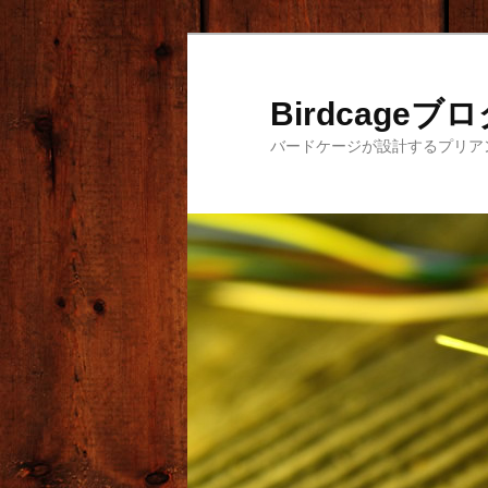
メ
サ
イ
ブ
ン
コ
Birdcageブ
コ
ン
バードケージが設計するプリア
ン
テ
テ
ン
ン
ツ
ツ
へ
へ
移
移
動
動