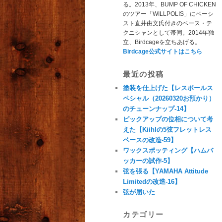
る。2013年、BUMP OF CHICKEN
のツアー「WILLPOLIS」にベーシ
スト直井由文氏付きのベース・テ
クニシャンとして帯同。2014年独
立、Birdcageを立ちあげる。
Birdcage公式サイトはこちら
最近の投稿
塗装を仕上げた【レスポールス
ペシャル（20260320お預かり）
のチューンナップ-14】
ピックアップの位相について考
えた【Kiihlの5弦フレットレス
ベースの改造-59】
ワックスポッティング【ハムバ
ッカーの試作-5】
弦を張る【YAMAHA Attitude
Limitedの改造-16】
弦が届いた
カテゴリー