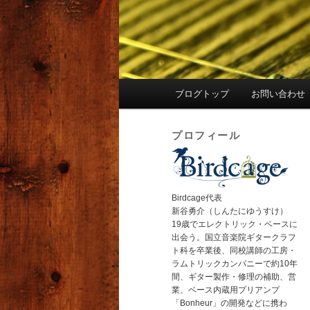
メ
ブログトップ
お問い合わせ
イ
ン
プロフィール
メ
ニ
ュ
ー
Birdcage代表
新谷勇介（しんたにゆうすけ）
19歳でエレクトリック・ベースに
出会う。国立音楽院ギタークラフ
ト科を卒業後、同校講師の工房・
ラムトリックカンパニーで約10年
間、ギター製作・修理の補助、営
業、ベース内蔵用プリアンプ
「Bonheur」の開発などに携わ