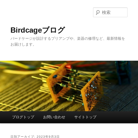
メ
サ
イ
ブ
検
ン
コ
索
コ
ン
Birdcageブログ
ン
テ
バードケージが設計するプリアンプや、楽器の修理など、最新情報を
テ
ン
お届けします。
ン
ツ
ツ
へ
へ
移
移
動
動
メ
ブログトップ
お問い合わせ
サイトトップ
イ
ン
メ
日別アーカイブ:
2023年9月3日