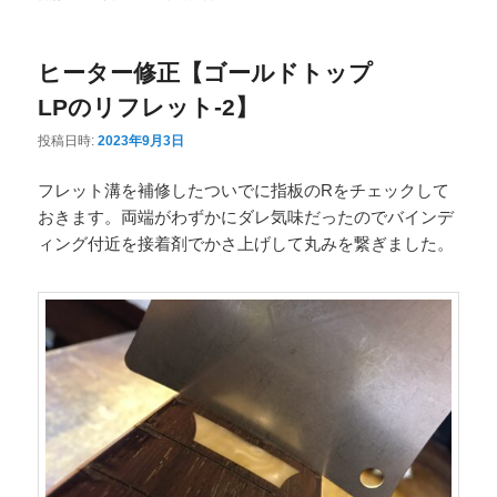
ニ
ュ
ヒーター修正【ゴールドトップ
ー
LPのリフレット-2】
投稿日時:
2023年9月3日
フレット溝を補修したついでに指板のRをチェックして
おきます。両端がわずかにダレ気味だったのでバインデ
ィング付近を接着剤でかさ上げして丸みを繋ぎました。