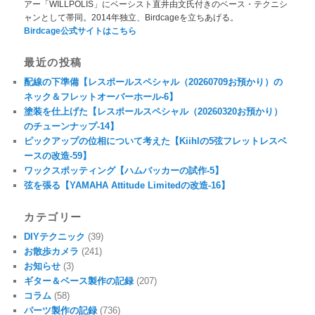
アー「WILLPOLIS」にベーシスト直井由文氏付きのベース・テクニシ
ャンとして帯同。2014年独立、Birdcageを立ちあげる。
Birdcage公式サイトはこちら
最近の投稿
配線の下準備【レスポールスペシャル（20260709お預かり）の
ネック＆フレットオーバーホール-6】
塗装を仕上げた【レスポールスペシャル（20260320お預かり）
のチューンナップ-14】
ピックアップの位相について考えた【Kiihlの5弦フレットレスベ
ースの改造-59】
ワックスポッティング【ハムバッカーの試作-5】
弦を張る【YAMAHA Attitude Limitedの改造-16】
カテゴリー
DIYテクニック
(39)
お散歩カメラ
(241)
お知らせ
(3)
ギター＆ベース製作の記録
(207)
コラム
(58)
パーツ製作の記録
(736)