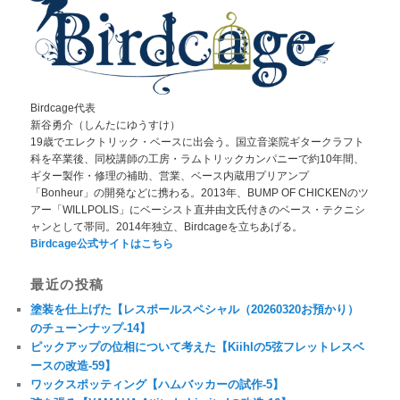
Birdcage代表
新谷勇介（しんたにゆうすけ）
19歳でエレクトリック・ベースに出会う。国立音楽院ギタークラフト
科を卒業後、同校講師の工房・ラムトリックカンパニーで約10年間、
ギター製作・修理の補助、営業、ベース内蔵用プリアンプ
「Bonheur」の開発などに携わる。2013年、BUMP OF CHICKENのツ
アー「WILLPOLIS」にベーシスト直井由文氏付きのベース・テクニシ
ャンとして帯同。2014年独立、Birdcageを立ちあげる。
Birdcage公式サイトはこちら
最近の投稿
塗装を仕上げた【レスポールスペシャル（20260320お預かり）
のチューンナップ-14】
ピックアップの位相について考えた【Kiihlの5弦フレットレスベ
ースの改造-59】
ワックスポッティング【ハムバッカーの試作-5】