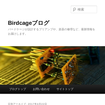
メ
サ
イ
ブ
検
ン
コ
索
コ
ン
Birdcageブログ
ン
テ
バードケージが設計するプリアンプや、楽器の修理など、最新情報を
テ
ン
お届けします。
ン
ツ
ツ
へ
へ
移
移
動
動
メ
ブログトップ
お問い合わせ
サイトトップ
イ
ン
メ
日別アーカイブ:
2017年4月22日