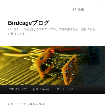
メ
サ
イ
ブ
検
ン
コ
索
コ
ン
Birdcageブログ
ン
テ
バードケージが設計するプリアンプや、楽器の修理など、最新情報を
テ
ン
お届けします。
ン
ツ
ツ
へ
へ
移
移
動
動
メ
ブログトップ
お問い合わせ
サイトトップ
イ
ン
メ
日別アーカイブ:
2024年7月4日