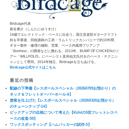
Birdcage代表
新谷勇介（しんたにゆうすけ）
19歳でエレクトリック・ベースに出会う。国立音楽院ギタークラフト
科を卒業後、同校講師の工房・ラムトリックカンパニーで約10年間、
ギター製作・修理の補助、営業、ベース内蔵用プリアンプ
「Bonheur」の開発などに携わる。2013年、BUMP OF CHICKENのツ
アー「WILLPOLIS」にベーシスト直井由文氏付きのベース・テクニシ
ャンとして帯同。2014年独立、Birdcageを立ちあげる。
Birdcage公式サイトはこちら
最近の投稿
配線の下準備【レスポールスペシャル（20260709お預かり）の
ネック＆フレットオーバーホール-6】
塗装を仕上げた【レスポールスペシャル（20260320お預かり）
のチューンナップ-14】
ピックアップの位相について考えた【Kiihlの5弦フレットレスベ
ースの改造-59】
ワックスポッティング【ハムバッカーの試作-5】