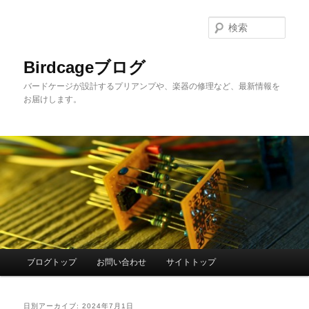
メ
サ
イ
ブ
検
ン
コ
索
コ
ン
Birdcageブログ
ン
テ
バードケージが設計するプリアンプや、楽器の修理など、最新情報を
テ
ン
お届けします。
ン
ツ
ツ
へ
へ
移
移
動
動
メ
ブログトップ
お問い合わせ
サイトトップ
イ
ン
メ
日別アーカイブ:
2024年7月1日