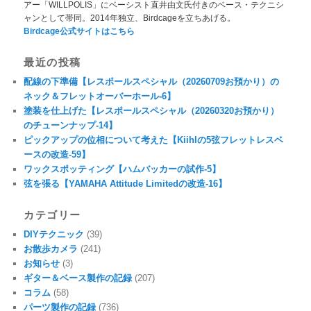
アー「WILLPOLIS」にベーシスト直井由文氏付きのベース・テクニシ
ャンとして帯同。2014年独立、Birdcageを立ちあげる。
Birdcage公式サイトはこちら
最近の投稿
配線の下準備【レスポールスペシャル（20260709お預かり）の
ネック＆フレットオーバーホール-6】
塗装を仕上げた【レスポールスペシャル（20260320お預かり）
のチューンナップ-14】
ピックアップの位相について考えた【Kiihlの5弦フレットレスベ
ースの改造-59】
ワックスポッティング【ハムバッカーの試作-5】
弦を張る【YAMAHA Attitude Limitedの改造-16】
カテゴリー
DIYテクニック
(39)
お散歩カメラ
(241)
お知らせ
(3)
ギター＆ベース製作の記録
(207)
コラム
(58)
パーツ製作の記録
(736)