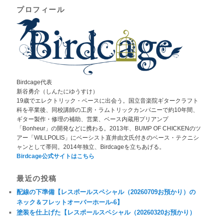
プロフィール
Birdcage代表
新谷勇介（しんたにゆうすけ）
19歳でエレクトリック・ベースに出会う。国立音楽院ギタークラフト
科を卒業後、同校講師の工房・ラムトリックカンパニーで約10年間、
ギター製作・修理の補助、営業、ベース内蔵用プリアンプ
「Bonheur」の開発などに携わる。2013年、BUMP OF CHICKENのツ
アー「WILLPOLIS」にベーシスト直井由文氏付きのベース・テクニシ
ャンとして帯同。2014年独立、Birdcageを立ちあげる。
Birdcage公式サイトはこちら
最近の投稿
配線の下準備【レスポールスペシャル（20260709お預かり）の
ネック＆フレットオーバーホール-6】
塗装を仕上げた【レスポールスペシャル（20260320お預かり）