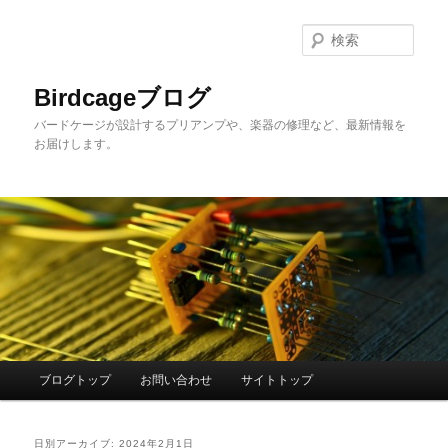
メ
サ
イ
ブ
検
ン
コ
索
コ
ン
Birdcageブログ
ン
テ
バードケージが設計するプリアンプや、楽器の修理など、最新情報を
テ
ン
お届けします。
ン
ツ
ツ
へ
へ
移
移
動
動
メ
ブログトップ
お問い合わせ
サイトトップ
イ
ン
メ
日別アーカイブ:
2024年2月1日