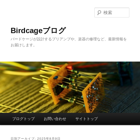
メ
サ
イ
ブ
検
ン
コ
索
コ
ン
Birdcageブログ
ン
テ
バードケージが設計するプリアンプや、楽器の修理など、最新情報を
テ
ン
お届けします。
ン
ツ
ツ
へ
へ
移
移
動
動
メ
ブログトップ
お問い合わせ
サイトトップ
イ
ン
メ
日別アーカイブ:
2025年8月9日