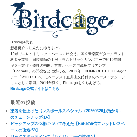
Birdcage代表
新谷勇介（しんたにゆうすけ）
19歳でエレクトリック・ベースに出会う。国立音楽院ギタークラフト
科を卒業後、同校講師の工房・ラムトリックカンパニーで約10年間、
ギター製作・修理の補助、営業、ベース内蔵用プリアンプ
「Bonheur」の開発などに携わる。2013年、BUMP OF CHICKENのツ
アー「WILLPOLIS」にベーシスト直井由文氏付きのベース・テクニシ
ャンとして帯同。2014年独立、Birdcageを立ちあげる。
Birdcage公式サイトはこちら
最近の投稿
塗装を仕上げた【レスポールスペシャル（20260320お預かり）
のチューンナップ-14】
ピックアップの位相について考えた【Kiihlの5弦フレットレスベ
ースの改造-59】
ワックスポッティング【ハムバッカーの試作-5】