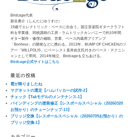
Birdcage代表
新谷勇介（しんたにゆうすけ）
19歳でエレクトリック・ベースに出会う。国立音楽院ギタークラフト
科を卒業後、同校講師の工房・ラムトリックカンパニーで約10年間、
ギター製作・修理の補助、営業、ベース内蔵用プリアンプ
「Bonheur」の開発などに携わる。2013年、BUMP OF CHICKENのツ
アー「WILLPOLIS」にベーシスト直井由文氏付きのベース・テクニシ
ャンとして帯同。2014年独立、Birdcageを立ちあげる。
Birdcage公式サイトはこちら
最近の投稿
雹が降りましたね
マグネットの選定【ハムバッカーの試作-2】
チェック【Takモデルのメンテナンス-1】
バインディングの塗装修正【レスポールスペシャル（20260320
お預かり）のチューンナップ-13】
ブリッジ交換【レスポールスペシャル（20260709お預かり）の
ブリッジ交換-1】
カテゴリー