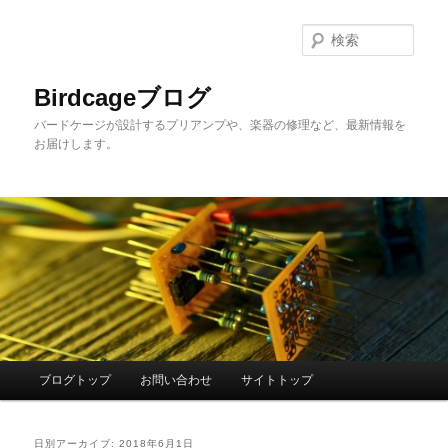
メ
サ
イ
ブ
検
ン
コ
索
コ
ン
Birdcageブログ
ン
テ
バードケージが設計するプリアンプや、楽器の修理など、最新情報を
テ
ン
お届けします。
ン
ツ
ツ
へ
へ
移
移
動
動
メ
ブログトップ
お問い合わせ
サイトトップ
イ
ン
メ
日別アーカイブ:
2018年6月1日