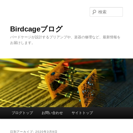
メ
サ
イ
ブ
検
ン
コ
索
コ
ン
Birdcageブログ
ン
テ
バードケージが設計するプリアンプや、楽器の修理など、最新情報を
テ
ン
お届けします。
ン
ツ
ツ
へ
へ
移
移
動
動
メ
ブログトップ
お問い合わせ
サイトトップ
イ
ン
メ
日別アーカイブ:
2020年3月9日