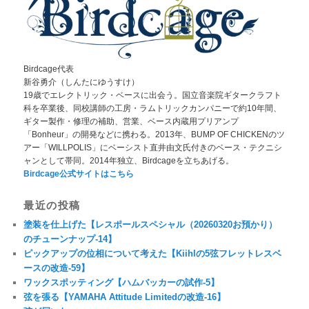
Birdcage代表
新谷勇介（しんたにゆうすけ）
19歳でエレクトリック・ベースに出会う。国立音楽院ギタークラフト
科を卒業後、同校講師の工房・ラムトリックカンパニーで約10年間、
ギター製作・修理の補助、営業、ベース内蔵用プリアンプ
「Bonheur」の開発などに携わる。2013年、BUMP OF CHICKENのツ
アー「WILLPOLIS」にベーシスト直井由文氏付きのベース・テクニシ
ャンとして帯同。2014年独立、Birdcageを立ちあげる。
Birdcage公式サイトはこちら
最近の投稿
塗装を仕上げた【レスポールスペシャル（20260320お預かり）
のチューンナップ-14】
ピックアップの位相について考えた【Kiihlの5弦フレットレスベ
ースの改造-59】
ワックスポッティング【ハムバッカーの試作-5】
弦を張る【YAMAHA Attitude Limitedの改造-16】