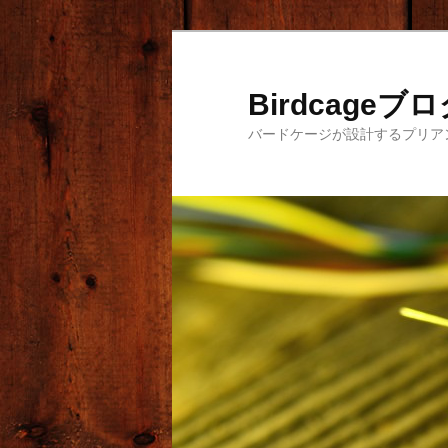
メ
サ
イ
ブ
ン
コ
Birdcageブ
コ
ン
バードケージが設計するプリア
ン
テ
テ
ン
ン
ツ
ツ
へ
へ
移
移
動
動