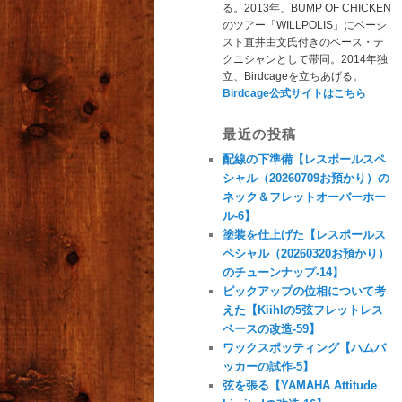
る。2013年、BUMP OF CHICKEN
のツアー「WILLPOLIS」にベーシ
スト直井由文氏付きのベース・テ
クニシャンとして帯同。2014年独
立、Birdcageを立ちあげる。
Birdcage公式サイトはこちら
最近の投稿
配線の下準備【レスポールスペ
シャル（20260709お預かり）の
ネック＆フレットオーバーホー
ル-6】
塗装を仕上げた【レスポールス
ペシャル（20260320お預かり）
のチューンナップ-14】
ピックアップの位相について考
えた【Kiihlの5弦フレットレス
ベースの改造-59】
ワックスポッティング【ハムバ
ッカーの試作-5】
弦を張る【YAMAHA Attitude