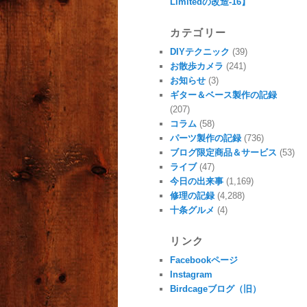
Limitedの改造-16】
カテゴリー
DIYテクニック
(39)
お散歩カメラ
(241)
お知らせ
(3)
ギター＆ベース製作の記録
(207)
コラム
(58)
パーツ製作の記録
(736)
ブログ限定商品＆サービス
(53)
ライブ
(47)
今日の出来事
(1,169)
修理の記録
(4,288)
十条グルメ
(4)
リンク
Facebookページ
Instagram
Birdcageブログ（旧）