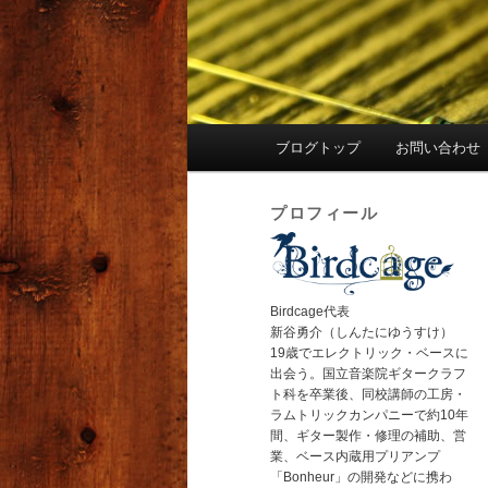
メ
ブログトップ
お問い合わせ
イ
ン
プロフィール
メ
ニ
ュ
ー
Birdcage代表
新谷勇介（しんたにゆうすけ）
19歳でエレクトリック・ベースに
出会う。国立音楽院ギタークラフ
ト科を卒業後、同校講師の工房・
ラムトリックカンパニーで約10年
間、ギター製作・修理の補助、営
業、ベース内蔵用プリアンプ
「Bonheur」の開発などに携わ