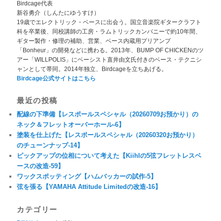
Birdcage代表
新谷勇介（しんたにゆうすけ）
19歳でエレクトリック・ベースに出会う。国立音楽院ギタークラフト
科を卒業後、同校講師の工房・ラムトリックカンパニーで約10年間、
ギター製作・修理の補助、営業、ベース内蔵用プリアンプ
「Bonheur」の開発などに携わる。2013年、BUMP OF CHICKENのツ
アー「WILLPOLIS」にベーシスト直井由文氏付きのベース・テクニシ
ャンとして帯同。2014年独立、Birdcageを立ちあげる。
Birdcage公式サイトはこちら
最近の投稿
配線の下準備【レスポールスペシャル（20260709お預かり）の
ネック＆フレットオーバーホール-6】
塗装を仕上げた【レスポールスペシャル（20260320お預かり）
のチューンナップ-14】
ピックアップの位相について考えた【Kiihlの5弦フレットレスベ
ースの改造-59】
ワックスポッティング【ハムバッカーの試作-5】
弦を張る【YAMAHA Attitude Limitedの改造-16】
カテゴリー