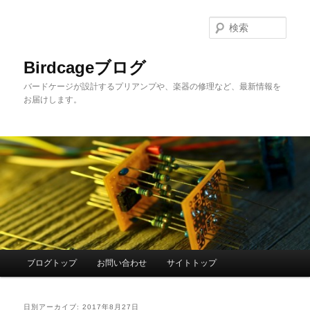
メ
サ
イ
ブ
検
ン
コ
索
コ
ン
Birdcageブログ
ン
テ
バードケージが設計するプリアンプや、楽器の修理など、最新情報を
テ
ン
お届けします。
ン
ツ
ツ
へ
へ
移
移
動
動
メ
ブログトップ
お問い合わせ
サイトトップ
イ
ン
メ
日別アーカイブ:
2017年8月27日