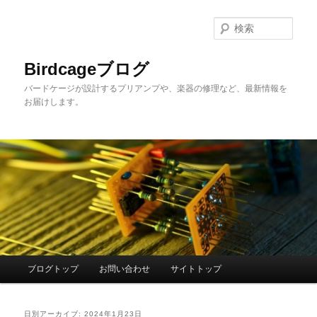
メ
サ
イ
ブ
検
ン
コ
索
コ
ン
Birdcageブログ
ン
テ
バードケージが設計するプリアンプや、楽器の修理など、最新情報を
テ
ン
お届けします。
ン
ツ
ツ
へ
へ
移
移
動
動
メ
ブログトップ
お問い合わせ
サイトトップ
イ
ン
メ
日別アーカイブ:
2024年1月23日