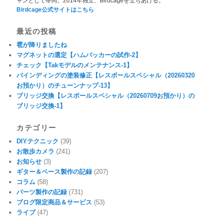
ャンとして帯同。2014年独立、Birdcageを立ちあげる。
Birdcage公式サイトはこちら
最近の投稿
雹が降りましたね
マグネットの選定【ハムバッカーの試作-2】
チェック【Takモデルのメンテナンス-1】
バインディングの塗装修正【レスポールスペシャル（20260320
お預かり）のチューンナップ-13】
ブリッジ交換【レスポールスペシャル（20260709お預かり）の
ブリッジ交換-1】
カテゴリー
DIYテクニック
(39)
お散歩カメラ
(241)
お知らせ
(3)
ギター＆ベース製作の記録
(207)
コラム
(58)
パーツ製作の記録
(731)
ブログ限定商品＆サービス
(53)
ライブ
(47)