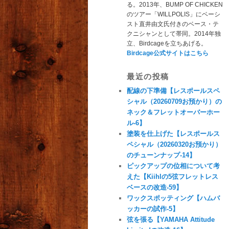
る。2013年、BUMP OF CHICKEN
のツアー「WILLPOLIS」にベーシ
スト直井由文氏付きのベース・テ
クニシャンとして帯同。2014年独
立、Birdcageを立ちあげる。
Birdcage公式サイトはこちら
最近の投稿
配線の下準備【レスポールスペ
シャル（20260709お預かり）の
ネック＆フレットオーバーホー
ル-6】
塗装を仕上げた【レスポールス
ペシャル（20260320お預かり）
のチューンナップ-14】
ピックアップの位相について考
えた【Kiihlの5弦フレットレス
ベースの改造-59】
ワックスポッティング【ハムバ
ッカーの試作-5】
弦を張る【YAMAHA Attitude