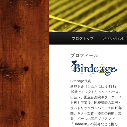
メ
ブログトップ
お問い合わせ
イ
ン
プロフィール
メ
ニ
ュ
ー
Birdcage代表
新谷勇介（しんたにゆうすけ）
19歳でエレクトリック・ベースに
出会う。国立音楽院ギタークラフ
ト科を卒業後、同校講師の工房・
ラムトリックカンパニーで約10年
間、ギター製作・修理の補助、営
業、ベース内蔵用プリアンプ
「Bonheur」の開発などに携わ