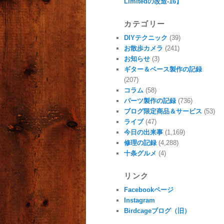
Limitedの改造-16】
カテゴリー
DIYテクニック
(39)
お散歩カメラ
(241)
お知らせ
(3)
ギター＆ベース製作の記録
(207)
コラム
(58)
パーツ製作の記録
(736)
ブログ限定商品＆サービス
(53)
ライブ
(47)
今日の出来事
(1,169)
修理の記録
(4,288)
十条グルメ
(4)
リンク
Facebookページ
Instagram
Birdcageブログ（旧）