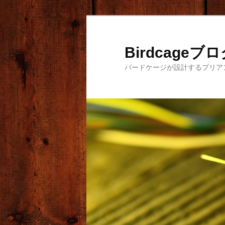
メ
サ
イ
ブ
ン
コ
Birdcageブ
コ
ン
バードケージが設計するプリア
ン
テ
テ
ン
ン
ツ
ツ
へ
へ
移
移
動
動