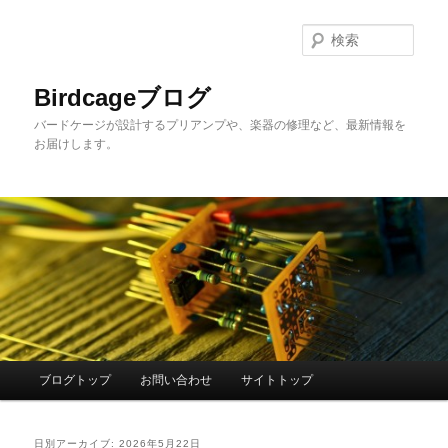
メ
サ
イ
ブ
検
ン
コ
索
コ
ン
Birdcageブログ
ン
テ
バードケージが設計するプリアンプや、楽器の修理など、最新情報を
テ
ン
お届けします。
ン
ツ
ツ
へ
へ
移
移
動
動
メ
ブログトップ
お問い合わせ
サイトトップ
イ
ン
メ
日別アーカイブ:
2026年5月22日