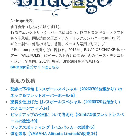
Birdcage代表
新谷勇介（しんたにゆうすけ）
19歳でエレクトリック・ベースに出会う。国立音楽院ギタークラフト
科を卒業後、同校講師の工房・ラムトリックカンパニーで約10年間、
ギター製作・修理の補助、営業、ベース内蔵用プリアンプ
「Bonheur」の開発などに携わる。2013年、BUMP OF CHICKENのツ
アー「WILLPOLIS」にベーシスト直井由文氏付きのベース・テクニシ
ャンとして帯同。2014年独立、Birdcageを立ちあげる。
Birdcage公式サイトはこちら
最近の投稿
配線の下準備【レスポールスペシャル（20260709お預かり）の
ネック＆フレットオーバーホール-6】
塗装を仕上げた【レスポールスペシャル（20260320お預かり）
のチューンナップ-14】
ピックアップの位相について考えた【Kiihlの5弦フレットレスベ
ースの改造-59】
ワックスポッティング【ハムバッカーの試作-5】
弦を張る【YAMAHA Attitude Limitedの改造-16】