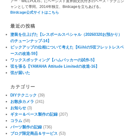
アー「WILLPOLIS」にベーシスト直井由文氏付きのベース・テクニシ
ャンとして帯同。2014年独立、Birdcageを立ちあげる。
Birdcage公式サイトはこちら
最近の投稿
塗装を仕上げた【レスポールスペシャル（20260320お預かり）
のチューンナップ-14】
ピックアップの位相について考えた【Kiihlの5弦フレットレスベ
ースの改造-59】
ワックスポッティング【ハムバッカーの試作-5】
弦を張る【YAMAHA Attitude Limitedの改造-16】
弦が届いた
カテゴリー
DIYテクニック
(39)
お散歩カメラ
(241)
お知らせ
(3)
ギター＆ベース製作の記録
(207)
コラム
(58)
パーツ製作の記録
(736)
ブログ限定商品＆サービス
(53)