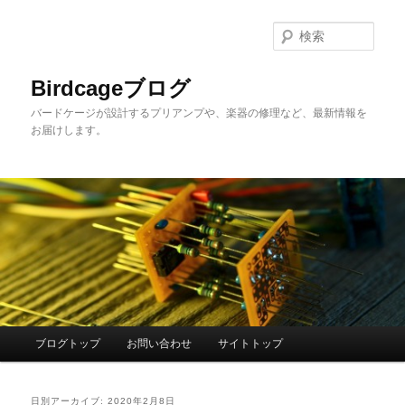
メ
サ
イ
ブ
検
ン
コ
索
コ
ン
Birdcageブログ
ン
テ
バードケージが設計するプリアンプや、楽器の修理など、最新情報を
テ
ン
お届けします。
ン
ツ
ツ
へ
へ
移
移
動
動
メ
ブログトップ
お問い合わせ
サイトトップ
イ
ン
メ
日別アーカイブ:
2020年2月8日