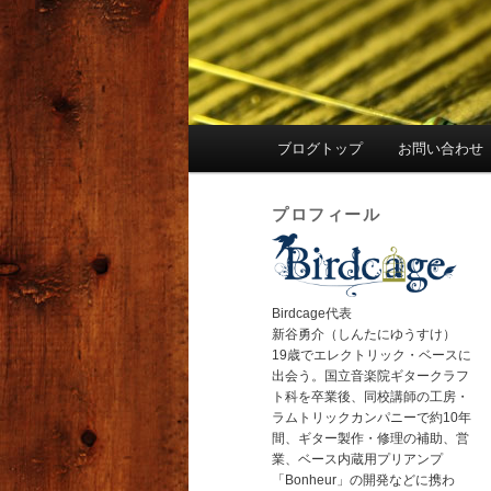
メ
ブログトップ
お問い合わせ
イ
ン
プロフィール
メ
ニ
ュ
ー
Birdcage代表
新谷勇介（しんたにゆうすけ）
19歳でエレクトリック・ベースに
出会う。国立音楽院ギタークラフ
ト科を卒業後、同校講師の工房・
ラムトリックカンパニーで約10年
間、ギター製作・修理の補助、営
業、ベース内蔵用プリアンプ
「Bonheur」の開発などに携わ