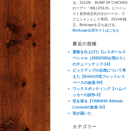
る。2013年、BUMP OF CHICKEN
のツアー「WILLPOLIS」にベーシ
スト直井由文氏付きのベース・テ
クニシャンとして帯同。2014年独
立、Birdcageを立ちあげる。
Birdcage公式サイトはこちら
最近の投稿
塗装を仕上げた【レスポールス
ペシャル（20260320お預かり）
のチューンナップ-14】
ピックアップの位相について考
えた【Kiihlの5弦フレットレス
ベースの改造-59】
ワックスポッティング【ハムバ
ッカーの試作-5】
弦を張る【YAMAHA Attitude
Limitedの改造-16】
弦が届いた
カテゴリー