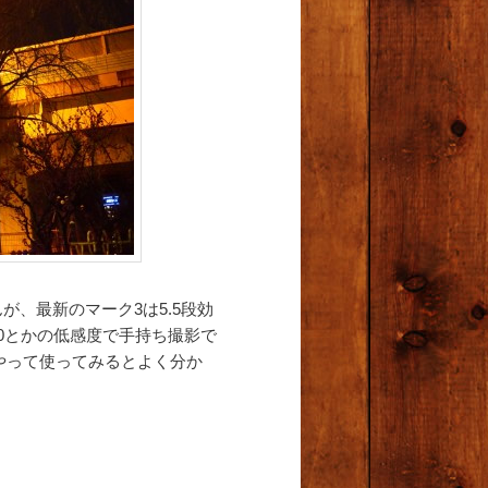
が、最新のマーク3は5.5段効
00とかの低感度で手持ち撮影で
やって使ってみるとよく分か