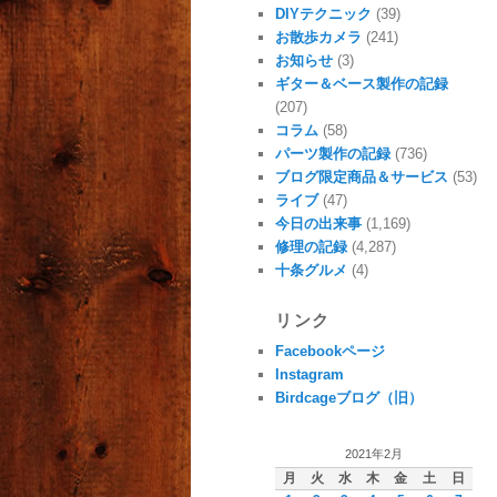
DIYテクニック
(39)
お散歩カメラ
(241)
お知らせ
(3)
ギター＆ベース製作の記録
(207)
コラム
(58)
パーツ製作の記録
(736)
ブログ限定商品＆サービス
(53)
ライブ
(47)
今日の出来事
(1,169)
修理の記録
(4,287)
十条グルメ
(4)
リンク
Facebookページ
Instagram
Birdcageブログ（旧）
2021年2月
月
火
水
木
金
土
日