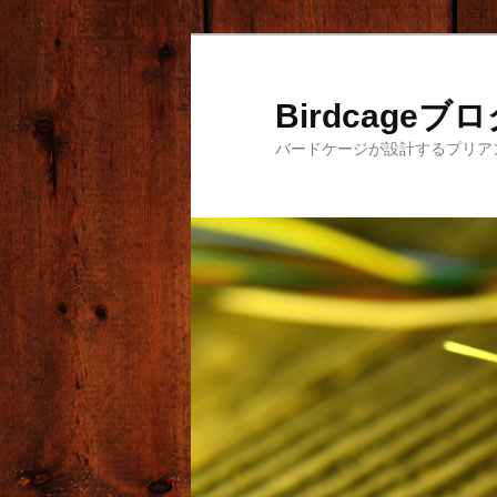
メ
サ
イ
ブ
ン
コ
Birdcageブ
コ
ン
バードケージが設計するプリア
ン
テ
テ
ン
ン
ツ
ツ
へ
へ
移
移
動
動