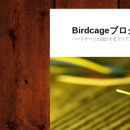
メ
サ
イ
ブ
ン
コ
Birdcageブ
コ
ン
バードケージが設計するプリア
ン
テ
テ
ン
ン
ツ
ツ
へ
へ
移
移
動
動