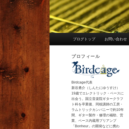
メ
ブログトップ
お問い合わせ
イ
ン
プロフィール
メ
ニ
ュ
ー
Birdcage代表
新谷勇介（しんたにゆうすけ）
19歳でエレクトリック・ベースに
出会う。国立音楽院ギタークラフ
ト科を卒業後、同校講師の工房・
ラムトリックカンパニーで約10年
間、ギター製作・修理の補助、営
業、ベース内蔵用プリアンプ
「Bonheur」の開発などに携わ