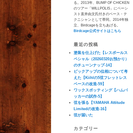
る。2013年、BUMP OF CHICKEN
のツアー「WILLPOLIS」にベーシ
スト直井由文氏付きのベース・テ
クニシャンとして帯同。2014年独
立、Birdcageを立ちあげる。
Birdcage公式サイトはこちら
最近の投稿
塗装を仕上げた【レスポールス
ペシャル（20260320お預かり）
のチューンナップ-14】
ピックアップの位相について考
えた【Kiihlの5弦フレットレス
ベースの改造-59】
ワックスポッティング【ハムバ
ッカーの試作-5】
弦を張る【YAMAHA Attitude
Limitedの改造-16】
弦が届いた
カテゴリー