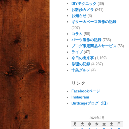
DIYテクニック
(39)
お散歩カメラ
(241)
お知らせ
(3)
ギター＆ベース製作の記録
(207)
コラム
(58)
パーツ製作の記録
(736)
ブログ限定商品＆サービス
(53)
ライブ
(47)
今日の出来事
(1,169)
修理の記録
(4,287)
十条グルメ
(4)
リンク
Facebookページ
Instagram
Birdcageブログ（旧）
2021年2月
月
火
水
木
金
土
日