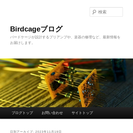
メ
サ
イ
ブ
検
ン
コ
索
コ
ン
Birdcageブログ
ン
テ
バードケージが設計するプリアンプや、楽器の修理など、最新情報を
テ
ン
お届けします。
ン
ツ
ツ
へ
へ
移
移
動
動
メ
ブログトップ
お問い合わせ
サイトトップ
イ
ン
メ
日別アーカイブ:
2023年11月19日