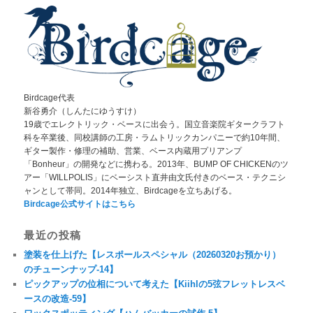
Birdcage代表
新谷勇介（しんたにゆうすけ）
19歳でエレクトリック・ベースに出会う。国立音楽院ギタークラフト
科を卒業後、同校講師の工房・ラムトリックカンパニーで約10年間、
ギター製作・修理の補助、営業、ベース内蔵用プリアンプ
「Bonheur」の開発などに携わる。2013年、BUMP OF CHICKENのツ
アー「WILLPOLIS」にベーシスト直井由文氏付きのベース・テクニシ
ャンとして帯同。2014年独立、Birdcageを立ちあげる。
Birdcage公式サイトはこちら
最近の投稿
塗装を仕上げた【レスポールスペシャル（20260320お預かり）
のチューンナップ-14】
ピックアップの位相について考えた【Kiihlの5弦フレットレスベ
ースの改造-59】