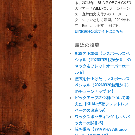
る。2013年、BUMP OF CHICKEN
のツアー「WILLPOLIS」にベーシ
スト直井由文氏付きのベース・テ
クニシャンとして帯同。2014年独
立、Birdcageを立ちあげる。
Birdcage公式サイトはこちら
最近の投稿
配線の下準備【レスポールスペ
シャル（20260709お預かり）の
ネック＆フレットオーバーホー
ル-6】
塗装を仕上げた【レスポールス
ペシャル（20260320お預かり）
のチューンナップ-14】
ピックアップの位相について考
えた【Kiihlの5弦フレットレス
ベースの改造-59】
ワックスポッティング【ハムバ
ッカーの試作-5】
弦を張る【YAMAHA Attitude