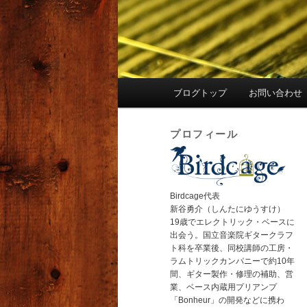
メ
ブログトップ
お問い合わせ
イ
ン
プロフィール
メ
ニ
ュ
ー
Birdcage代表
新谷勇介（しんたにゆうすけ）
19歳でエレクトリック・ベースに
出会う。国立音楽院ギタークラフ
ト科を卒業後、同校講師の工房・
ラムトリックカンパニーで約10年
間、ギター製作・修理の補助、営
業、ベース内蔵用プリアンプ
「Bonheur」の開発などに携わ