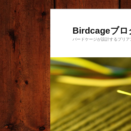
メ
サ
イ
ブ
ン
コ
Birdcageブ
コ
ン
バードケージが設計するプリア
ン
テ
テ
ン
ン
ツ
ツ
へ
へ
移
移
動
動