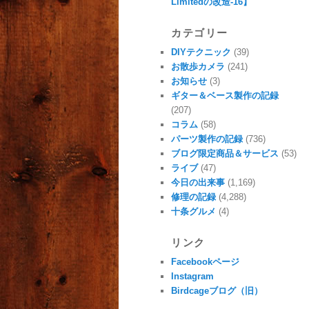
Limitedの改造-16】
カテゴリー
DIYテクニック
(39)
お散歩カメラ
(241)
お知らせ
(3)
ギター＆ベース製作の記録
(207)
コラム
(58)
パーツ製作の記録
(736)
ブログ限定商品＆サービス
(53)
ライブ
(47)
今日の出来事
(1,169)
修理の記録
(4,288)
十条グルメ
(4)
リンク
Facebookページ
Instagram
Birdcageブログ（旧）