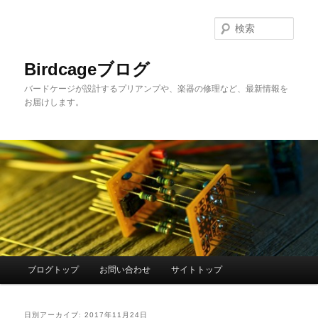
メ
サ
イ
ブ
検
ン
コ
索
コ
ン
Birdcageブログ
ン
テ
バードケージが設計するプリアンプや、楽器の修理など、最新情報を
テ
ン
お届けします。
ン
ツ
ツ
へ
へ
移
移
動
動
メ
ブログトップ
お問い合わせ
サイトトップ
イ
ン
メ
日別アーカイブ:
2017年11月24日