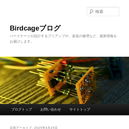
メ
サ
イ
ブ
検
ン
コ
索
コ
ン
Birdcageブログ
ン
テ
バードケージが設計するプリアンプや、楽器の修理など、最新情報を
テ
ン
お届けします。
ン
ツ
ツ
へ
へ
移
移
動
動
メ
ブログトップ
お問い合わせ
サイトトップ
イ
ン
メ
日別アーカイブ:
2025年3月25日