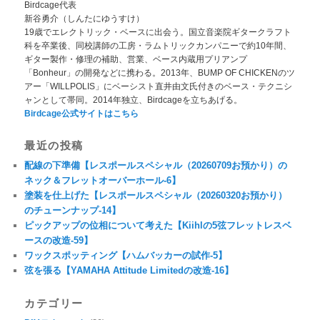
Birdcage代表
新谷勇介（しんたにゆうすけ）
19歳でエレクトリック・ベースに出会う。国立音楽院ギタークラフト
科を卒業後、同校講師の工房・ラムトリックカンパニーで約10年間、
ギター製作・修理の補助、営業、ベース内蔵用プリアンプ
「Bonheur」の開発などに携わる。2013年、BUMP OF CHICKENのツ
アー「WILLPOLIS」にベーシスト直井由文氏付きのベース・テクニシ
ャンとして帯同。2014年独立、Birdcageを立ちあげる。
Birdcage公式サイトはこちら
最近の投稿
配線の下準備【レスポールスペシャル（20260709お預かり）の
ネック＆フレットオーバーホール-6】
塗装を仕上げた【レスポールスペシャル（20260320お預かり）
のチューンナップ-14】
ピックアップの位相について考えた【Kiihlの5弦フレットレスベ
ースの改造-59】
ワックスポッティング【ハムバッカーの試作-5】
弦を張る【YAMAHA Attitude Limitedの改造-16】
カテゴリー