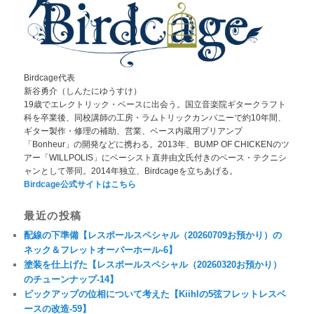
Birdcage代表
新谷勇介（しんたにゆうすけ）
19歳でエレクトリック・ベースに出会う。国立音楽院ギタークラフト
科を卒業後、同校講師の工房・ラムトリックカンパニーで約10年間、
ギター製作・修理の補助、営業、ベース内蔵用プリアンプ
「Bonheur」の開発などに携わる。2013年、BUMP OF CHICKENのツ
アー「WILLPOLIS」にベーシスト直井由文氏付きのベース・テクニシ
ャンとして帯同。2014年独立、Birdcageを立ちあげる。
Birdcage公式サイトはこちら
最近の投稿
配線の下準備【レスポールスペシャル（20260709お預かり）の
ネック＆フレットオーバーホール-6】
塗装を仕上げた【レスポールスペシャル（20260320お預かり）
のチューンナップ-14】
ピックアップの位相について考えた【Kiihlの5弦フレットレスベ
ースの改造-59】