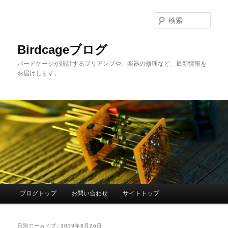
メ
サ
イ
ブ
検
ン
コ
索
コ
ン
Birdcageブログ
ン
テ
バードケージが設計するプリアンプや、楽器の修理など、最新情報を
テ
ン
お届けします。
ン
ツ
ツ
へ
へ
移
移
動
動
メ
ブログトップ
お問い合わせ
サイトトップ
イ
ン
メ
日別アーカイブ:
2019年8月26日