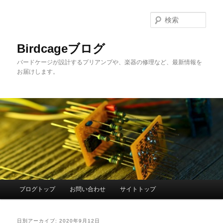
メ
サ
イ
ブ
検
ン
コ
索
コ
ン
Birdcageブログ
ン
テ
バードケージが設計するプリアンプや、楽器の修理など、最新情報を
テ
ン
お届けします。
ン
ツ
ツ
へ
へ
移
移
動
動
メ
ブログトップ
お問い合わせ
サイトトップ
イ
ン
メ
日別アーカイブ:
2020年9月12日